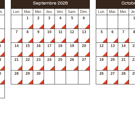
Septembre 2026
Octob
m.
Lun.
Mar.
Mer.
Jeu.
Ven.
Sam.
Dim.
Lun.
Mar.
Mer.
Je
1
2
3
4
5
6
7
8
9
10
11
12
13
5
6
7
6
14
15
16
17
18
19
20
12
13
14
1
3
21
22
23
24
25
26
27
19
20
21
2
0
28
29
30
26
27
28
2