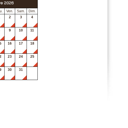
re 2026
u.
Ven.
Sam.
Dim.
1
2
3
4
8
9
10
11
5
16
17
18
2
23
24
25
9
30
31