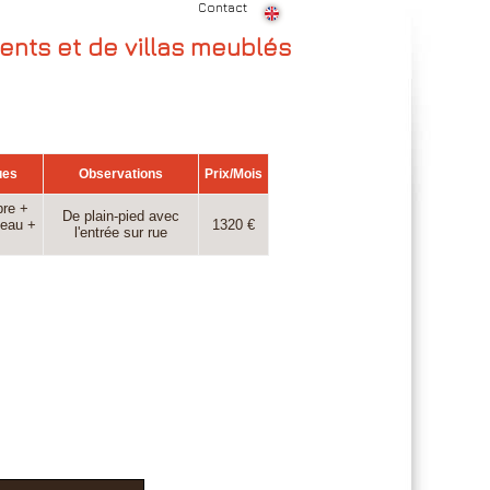
Contact
ents et de villas meublés
ues
Observations
Prix/Mois
re +
De plain-pied avec
'eau +
1320 €
l'entrée sur rue