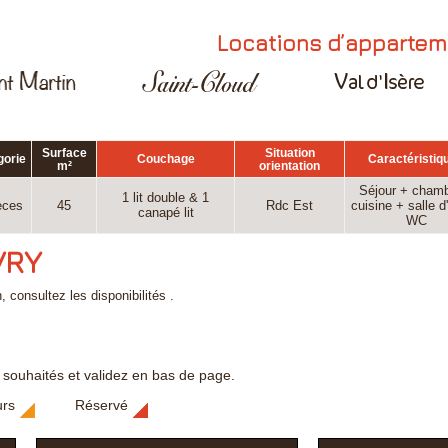
Locations d’appartem
Surface
Situation
gorie
Couchage
Caractéristiq
m²
orientation
Séjour + chamb
1 lit double & 1
èces
45
Rdc Est
cuisine + salle d
canapé lit
WC
VRY
, consultez les disponibilités .
s souhaités et validez en bas de page.
urs
Réservé