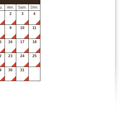
u.
Ven.
Sam.
Dim.
1
2
3
4
8
9
10
11
5
16
17
18
2
23
24
25
9
30
31