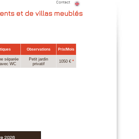
Contact
ents et de villas meublés
tiques
Observations
Prix/Mois
ine séparée
Petit jardin
1050 €
*
u avec WC
privatif
re 2026