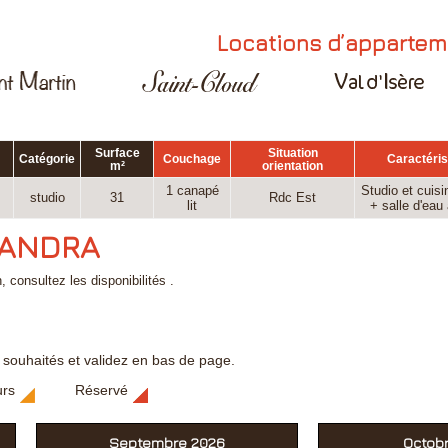
Locations d’appartem
Surface
Situation
Catégorie
Couchage
Caractéris
m²
orientation
1 canapé
Studio et cuis
studio
31
Rdc Est
lit
+ salle d'ea
XANDRA
, consultez les disponibilités .
s souhaités et validez en bas de page.
urs
Réservé
Septembre 2026
Octob