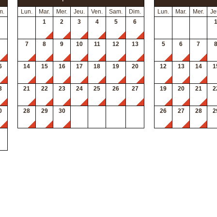
m.
Lun.
Mar.
Mer.
Jeu.
Ven.
Sam.
Dim.
Lun.
Mar.
Mer.
Je
1
2
3
4
5
6
7
8
9
10
11
12
13
5
6
7
6
14
15
16
17
18
19
20
12
13
14
1
3
21
22
23
24
25
26
27
19
20
21
2
0
28
29
30
26
27
28
2